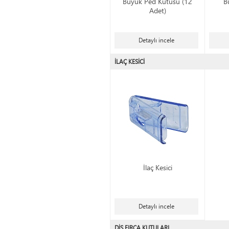
Büyük Ped Kutusu (12
B
Adet)
Detaylı incele
İLAÇ KESİCİ
İlaç Kesici
Detaylı incele
DİŞ FIRÇA KUTULARI