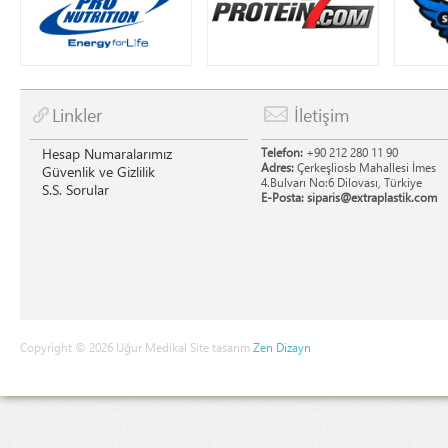
Linkler
İletişim
Hesap Numaralarımız
Telefon:
+90 212 280 11 90
Adres:
Çerkeşliosb Mahallesi İmes
Güvenlik ve Gizlilik
4.Bulvarı No:6 Dilovası, Türkiye
S.S. Sorular
E-Posta:
siparis@extraplastik.com
Copyright © 2026 Uğur Medikal Site tasarım
Zen Dizayn