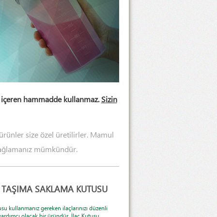
BPA içeren hammadde kullanmaz.
Sizin
ürünler size özel üretilirler. Mamul
da sağlamanız mümkündür.
Ç TAŞIMA SAKLAMA KUTUSU
usu kullanmanız gereken ilaçlarınızı düzenli
ardımcı olacak bir üründür. İlaç Kutusu