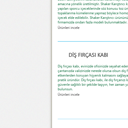
amacına yönelik üretilmiştir. Shaker Karıştırıcı k
yapılan sporcu içeceklerinde söz konusu toz ür
topaklanma kümelenme yapmaz böylece homoj
içecek elde edilebilir. Shaker Karıştırıcı ürünün
firmamızda ondan fazla modeli bulunmaktadır.
Ürünleri incele
DİŞ FIRÇASI KABI
Diş fırçası kabı, evinizde ofisinizde seyahat ede
çantanızda valizinizde nerede olursa olsun diş fı
etkenlerden koruyan hijyenik kalmasını sağlay
pratik üründür. Diş fırçası kabı, ile diş fırçanızı
güvenle sağlıklı bir şekilde taşıyın, her zaman 
bulunsun.
Ürünleri incele