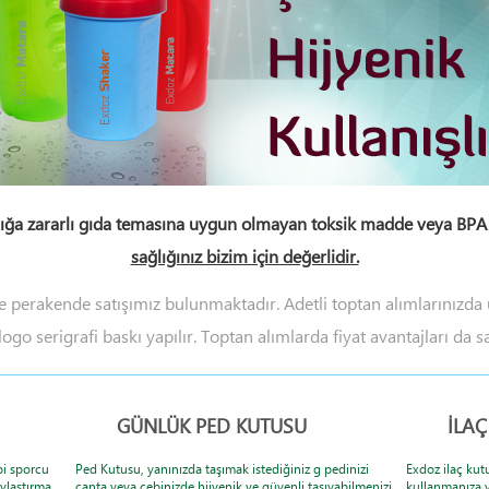
sağlığa zararlı gıda temasına uygun olmayan toksik madde veya 
sağlığınız bizim için değerlidir.
ve perakende satışımız bulunmaktadır. Adetli toptan alımlarınızda 
 logo serigrafi baskı yapılır. Toptan alımlarda fiyat avantajları 
GÜNLÜK PED KUTUSU
İLA
ibi sporcu
Ped Kutusu, yanınızda taşımak istediğiniz g pedinizi
Exdoz ilaç kut
aylaştırma
çanta veya cebinizde hijyenik ve güvenli taşıyabilmenizi
kullanmanıza y